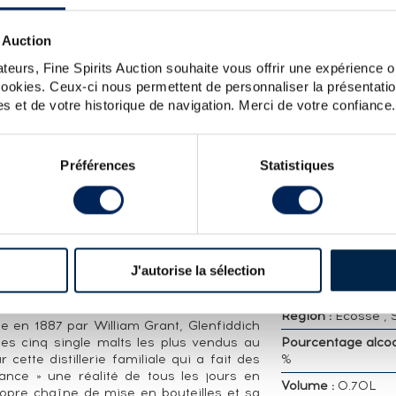
LOT
987 OF. ANNIVERSARY VINTAGE SINGLE CASK - ON
 Auction
teurs, Fine Spirits Auction souhaite vous offrir une expérience op
 cookies. Ceux-ci nous permettent de personnaliser la présentatio
s et de votre historique de navigation. Merci de votre confiance.
CARACTÉRISTIQ
DÉTAILLÉES
ch distillé en 1987, vieilli dans un fût de
Préférences
Statistiques
gamme Rare Collection en 2013. La série
Distillerie :
Glenfid
 la distillerie au début des années 2000
Millesime :
1987
e Glenfiddich 40 ans ainsi que le très
ion limitée à 286 bouteilles.
Embouteilleur :
Of
H
Age :
25 ans
J'autorise la sélection
Appellation :
Single
 production. Propriétaires : William Grant
Whisky
Région :
Ecosse , 
 en 1887 par William Grant, Glenfiddich
les cinq single malts les plus vendus au
Pourcentage alcool
ette distillerie familiale qui a fait des
%
ance » une réalité de tous les jours en
Volume :
0.70L
ropre chaîne de mise en bouteilles et sa