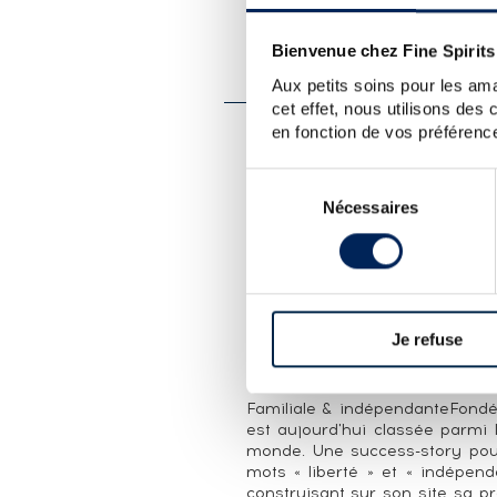
PRÉSENTATION DU 
GLENFIDDICH 25 YEARS 1
Bienvenue chez Fine Spirits
RARE COLLECTION
Aux petits soins pour les ama
cet effet, nous utilisons des
en fonction de vos préférence
LA CUVÉE
Sélection
Single cask (#19996) de Glenfiddi
Nécessaires
du
sherry et embouteillé dans la 
Rare Collection est lancée par
consentement
avec des sorties annuelles d
recherché Glenfiddich 1937. Édit
LA DISTILLERIE GLENFIDDIC
Je refuse
Ecosse, Speyside. Distillerie en
& Sons Ltd.
Familiale & indépendanteFondée
est aujourd'hui classée parmi 
monde. Une success-story pour c
mots « liberté » et « indépend
construisant sur son site sa p