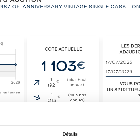
ITS AUCTION
987 OF. ANNIVERSARY VINTAGE SINGLE CASK - ON
LES DE
COTE ACTUELLE
ADJUDI
1 103
€
17/07/2026
17/07/2026
1
(plus haut
€
VOUS P
192
annuel)
UN SPIRITUE
otation / année)
1
(plus bas
€
013
annuel)
VENDE
Détails