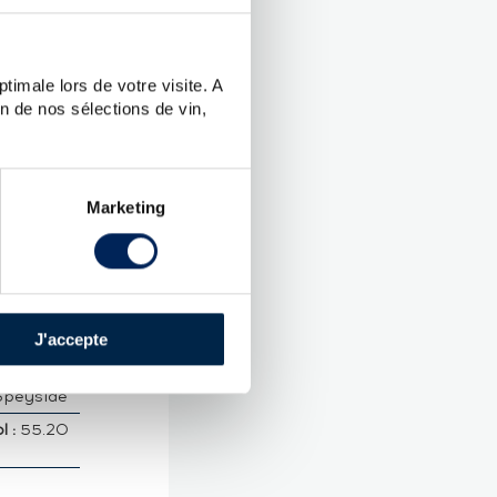
E OF 286
timale lors de votre visite. A
n de nos sélections de vin,
UES
Marketing
dich
.
J'accepte
 Malt
Speyside
 :
55.20