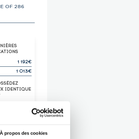
E OF 286
RNIÈRES
CATIONS
1 192€
1 013€
OSSÉDEZ
UX IDENTIQUE
?
Z-LE !
À propos des cookies