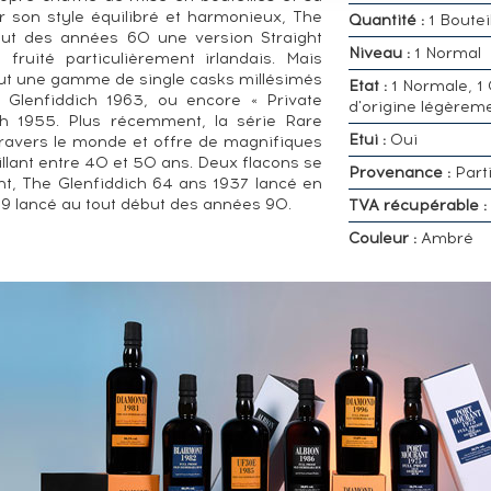
r son style équilibré et harmonieux, The
Quantité :
1 Boutei
ébut des années 60 une version Straight
Niveau :
1 Normal
ruité particulièrement irlandais. Mais
tout une gamme de single casks millésimés
Etat :
1 Normale, 1 
 Glenfiddich 1963, ou encore « Private
d'origine légèrem
ch 1955. Plus récemment, la série Rare
Etui :
Oui
 travers le monde et offre de magnifiques
llant entre 40 et 50 ans. Deux flacons se
Provenance :
Parti
ent, The Glenfiddich 64 ans 1937 lancé en
9 lancé au tout début des années 90.
TVA récupérable :
Couleur :
Ambré