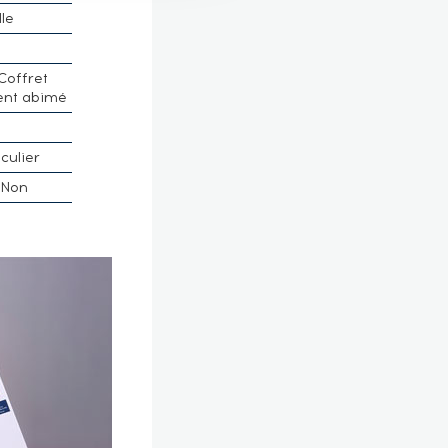
lle
Coffret
ent abimé
culier
Non