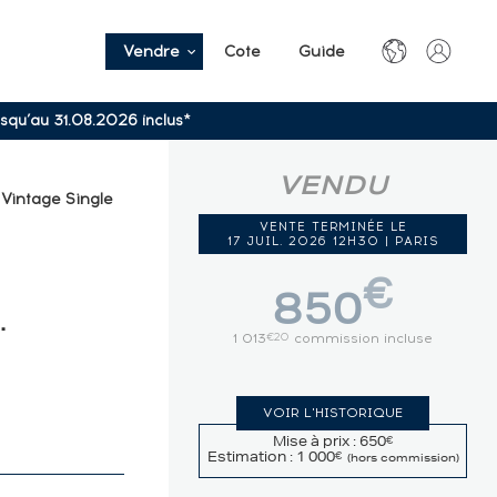
Vendre
Cote
Guide
usqu’au 31.08.2026 inclus*
VENDU
 Vintage Single
VENTE TERMINÉE LE
17 JUIL. 2026 12H30 | PARIS
€
850
.
1 013
commission incluse
€20
VOIR L'HISTORIQUE
Mise à prix : 650
€
Estimation : 1 000
€
(hors commission)