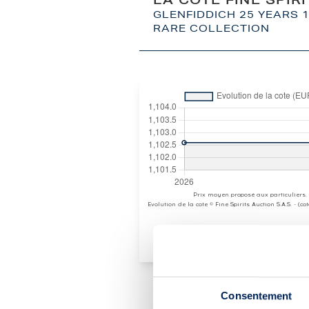
LA COTE FINE SPIR
GLENFIDDICH 25 YEARS 1
RARE COLLECTION
Prix moyen proposé aux particuliers.
Evolution de la cote © Fine Spirits Auction S.A.S. - (c
Consentement