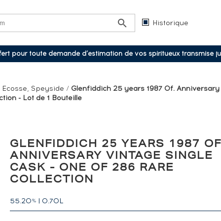
Historique
ffert pour toute demande d’estimation de vos spiritueux transmise j
/
Ecosse, Speyside
/
Glenfiddich 25 years 1987 Of. Anniversary
tion - Lot de 1 Bouteille
GLENFIDDICH 25 YEARS 1987 OF
ANNIVERSARY VINTAGE SINGLE
CASK - ONE OF 286 RARE
COLLECTION
55.20
|
0.70L
%