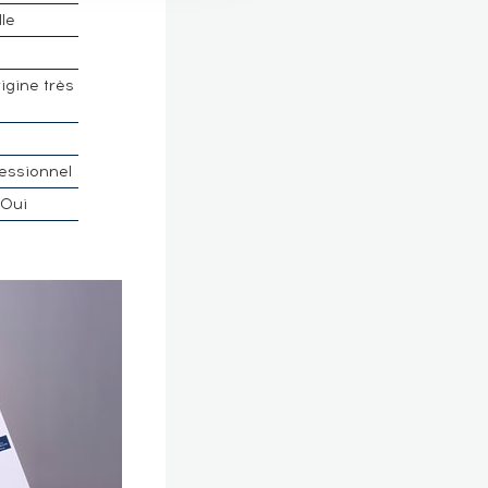
lle
m
rigine très
é
essionnel
Oui