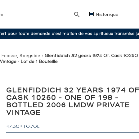
Historique
ffert pour toute demande d’estimation de vos spiritueux transmise j
/
Ecosse, Speyside
/
Glenfiddich 32 years 1974 Of. Cask 10260 
ntage - Lot de 1 Bouteille
GLENFIDDICH 32 YEARS 1974 OF
CASK 10260 - ONE OF 198 -
BOTTLED 2006 LMDW PRIVATE
VINTAGE
47.30
|
0.70L
%