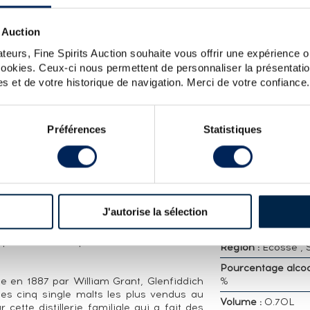
LOT
974 OF. CASK 10260 - ONE OF 198 - BOTTLED 20
 Auction
teurs, Fine Spirits Auction souhaite vous offrir une expérience op
 cookies. Ceux-ci nous permettent de personnaliser la présentatio
s et de votre historique de navigation. Merci de votre confiance.
CARACTÉRISTIQ
DÉTAILLÉES
dich distillé en 1974 et embouteillé pour
Préférences
Statistiques
6 dans la série Vintage Reserve, une
Distillerie :
Glenfid
 en 1999. Une poignée de single cask
Millesime :
1974
és chaque année avant la refonte de la
are Collection. La Maison du Whisky est
Embouteilleur :
Of
 de whisky et de spiritueux fondé en 1956
Age :
32 ans
itée à 198 bouteilles.
J'autorise la sélection
Appellation :
Single
H
Whisky
 production. Propriétaires : William Grant
Région :
Ecosse , 
Pourcentage alcool
 en 1887 par William Grant, Glenfiddich
%
les cinq single malts les plus vendus au
Volume :
0.70L
ette distillerie familiale qui a fait des