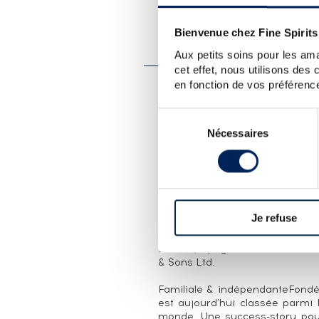
PRÉSENTATION DU 
GLENFIDDICH 32 YEARS 1
Bienvenue chez Fine Spirits
PRIVATE VINTAGE
Aux petits soins pour les ama
cet effet, nous utilisons des
en fonction de vos préférence
LA CUVÉE
Sélection
Single cask (#10260) de Glenfid
Nécessaires
du
La Maison du Whisky en 200
gamme de single cask lancée
consentement
étaient choisis et embouteill
gamme en 2008 qui devient la R
un importateur et distributeur
par Georges Bénitah. Édition lim
Je refuse
LA DISTILLERIE GLENFIDDIC
Ecosse, Speyside. Distillerie en
& Sons Ltd.
Familiale & indépendanteFondée
est aujourd'hui classée parmi 
monde. Une success-story pour c