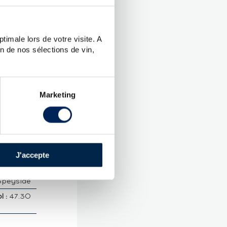
06 LMDW
timale lors de votre visite. A
n de nos sélections de vin,
UES
Marketing
dich
.
J'accepte
 Malt
Speyside
 :
47.30