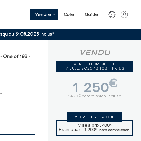
Vendre
Cote
Guide
usqu’au 31.08.2026 inclus*
VENDU
- One of 198 -
VENTE TERMINÉE LE
17 JUIL. 2026 13H03 | PARIS
€
1 250
.
1 490
commission incluse
€
VOIR L'HISTORIQUE
Mise à prix : 400
€
Estimation : 1 200
€
(hors commission)