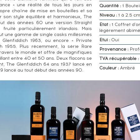
ance » une réalité de tous les jours en
Quantité :
1 Boutei
ropre chaîne de mise en bouteilles et sa
Niveau :
1 à 2.5 c
r son style équilibré et harmonieux, The
ébut des années 60 une version Straight
Etat :
1 Coffret d'o
ruité particulièrement irlandais. Mais
légèrement abim
tout une gamme de single casks millésimés
Etui :
Oui
 Glenfiddich 1963, ou encore « Private
ch 1955. Plus récemment, la série Rare
Provenance :
Prof
 travers le monde et offre de magnifiques
llant entre 40 et 50 ans. Deux flacons se
TVA récupérable :
ent, The Glenfiddich 64 ans 1937 lancé en
Couleur :
Ambré
9 lancé au tout début des années 90.