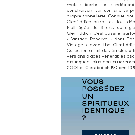
mots « liberté » et « indépend
construisant sur son site sa p
propre tonnellerie. Connue pou
Glenfiddich offrait au tout d
Malt âgée de 8 ans au style f
Glenfiddich, c'est aussi et sur
« Vintage Reserve » dont The
Vintage » avec The Glenfiddi
Collection a fait des émules à
versions d'âges vénérables osci
distinguent plus particulièrem
2001 et Glenfiddich 50 ans 193
VOUS
POSSÉDEZ
UN
SPIRITUEUX
IDENTIQUE
?