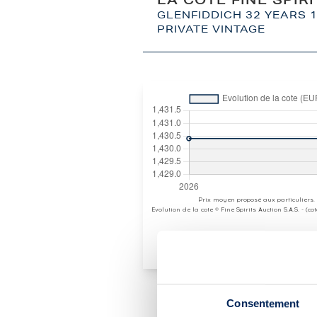
LA COTE FINE SPIR
GLENFIDDICH 32 YEARS 1
PRIVATE VINTAGE
Prix moyen proposé aux particuliers.
Evolution de la cote © Fine Spirits Auction S.A.S. - (c
Consentement