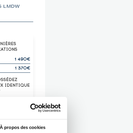
06 LMDW
RNIÈRES
CATIONS
1 490€
1 370€
OSSÉDEZ
UX IDENTIQUE
?
Z-LE !
À propos des cookies