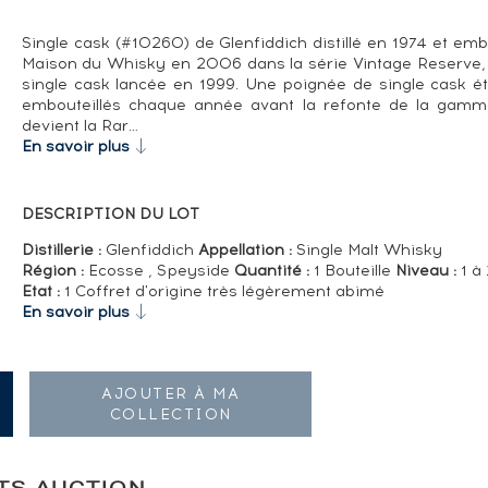
Single cask (#10260) de Glenfiddich distillé en 1974 et emb
Maison du Whisky en 2006 dans la série Vintage Reserv
single cask lancée en 1999. Une poignée de single cask ét
embouteillés chaque année avant la refonte de la gam
devient la Rar…
En savoir plus
DESCRIPTION DU LOT
Distillerie :
Glenfiddich
Appellation :
Single Malt Whisky
Région :
Ecosse , Speyside
Quantité :
1 Bouteille
Niveau :
1 à
Etat :
1 Coffret d'origine très légèrement abimé
En savoir plus
AJOUTER À MA
COLLECTION