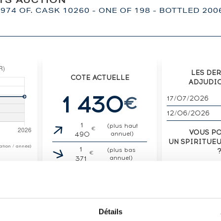
ITS AUCTION
974 OF. CASK 10260 - ONE OF 198 - BOTTLED 20
LES DE
COTE ACTUELLE
ADJUDI
1 430
€
17/07/2026
12/06/2026
1
(plus haut
€
VOUS P
490
annuel)
UN SPIRITUE
otation / année)
1
(plus bas
€
371
annuel)
VENDE
Détails