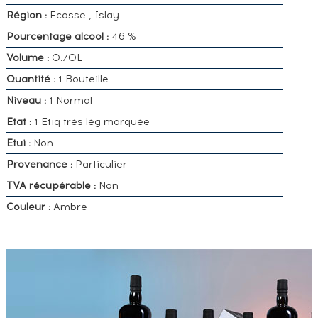
Région :
Ecosse , Islay
Pourcentage alcool :
46 %
Volume :
0.70L
Quantité :
1 Bouteille
Niveau :
1 Normal
Etat :
1 Etiq très lég marquée
Etui :
Non
Provenance :
Particulier
TVA récupérable :
Non
Couleur :
Ambré
VOUS
POSSÉDEZ
UN
SPIRITUEUX