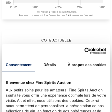
Prix moyen proposé aux particuliers.
Evolution de la cote © Fine Spirits Auction S.A.S. - (cotation / année)
COTE ACTUELLE
155
€
Consentement
Détails
À propos des cookies
€
191
(plus haut annuel)
€
143
(plus bas annuel)
Bienvenue chez Fine Spirits Auction
Aux petits soins pour les amateurs, Fine Spirits Auction
souhaite vous offrir une expérience optimale lors de votre
visite. A cet effet, nous utilisons des cookies. Ceux-ci
LES DERNIÈRES ADJUDICATIONS
nous permettent de personnaliser la présentation de nos
17/07/2026
154€
sélections de vin, en fonction de vos préférences et de