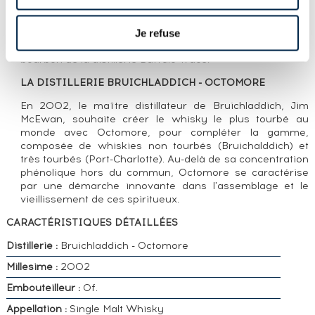
Octomore distillé en octobre 2002 - ce qui en fait une
des premières distillations d'Octomore - et embouteillé
en avril 2008, au même moment que le 1.1. Elaboré à
Je refuse
partir d'orge tourbée à 80,5ppm, il a vieilli en fût de
bourbon de la distillerie Buffalo Trace.
LA DISTILLERIE BRUICHLADDICH - OCTOMORE
En 2002, le maître distillateur de Bruichladdich, Jim
McEwan, souhaite créer le whisky le plus tourbé au
monde avec Octomore, pour compléter la gamme,
composée de whiskies non tourbés (Bruichalddich) et
très tourbés (Port-Charlotte). Au-delà de sa concentration
phénolique hors du commun, Octomore se caractérise
par une démarche innovante dans l'assemblage et le
vieillissement de ces spiritueux.
CARACTÉRISTIQUES DÉTAILLÉES
Distillerie :
Bruichladdich - Octomore
Millesime :
2002
Embouteilleur :
Of.
Appellation :
Single Malt Whisky