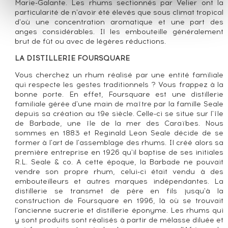
Marie-Galante. Les rhums sectionnés par Velier ont la
particularité de n'avoir été élevés que sous climat tropical
d'où une concentration aromatique et une part des
anges considérables. Il les embouteille généralement
brut de fût ou avec de légères réductions.
LA DISTILLERIE FOURSQUARE
Vous cherchez un rhum réalisé par une entité familiale
qui respecte les gestes traditionnels ? Vous frappez à la
bonne porte. En effet, Foursquare est une distillerie
familiale gérée d'une main de maître par la famille Seale
depuis sa création au 19e siècle. Celle-ci se situe sur l'île
de Barbade, une île de la mer des Caraïbes. Nous
sommes en 1883 et Reginald Leon Seale décide de se
former à l'art de l'assemblage des rhums. Il créé alors sa
première entreprise en 1926 qu'il baptise de ses initiales
R.L. Seale & co. A cette époque, la Barbade ne pouvait
vendre son propre rhum, celui-ci était vendu à des
embouteilleurs et autres marques indépendantes. La
distillerie se transmet de père en fils jusqu'à la
construction de Foursquare en 1996, là où se trouvait
l'ancienne sucrerie et distillerie éponyme. Les rhums qui
y sont produits sont réalisés à partir de mélasse diluée et