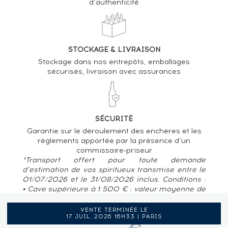
d’authenticité
STOCKAGE & LIVRAISON
Stockage dans nos entrepôts, emballages
sécurisés, livraison avec assurances
SÉCURITÉ
Garantie sur le déroulement des enchères et les
règlements apportée par la présence d’un
commissaire-priseur
*Transport offert pour toute demande
d’estimation de vos spiritueux transmise entre le
01/07/2026 et le 31/08/2026 inclus. Conditions :
• Cave supérieure à 1 500 € : valeur moyenne de
80 € / bouteille • Pour des caves situées en
France métropolitaine, Belgique, Luxembourg
VENTE TERMINÉE LE
17 JUIL. 2026 16H33 | PARIS