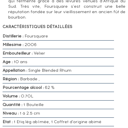
qui fermente grâce à des levures venues d'Afrique du
Sud. Très vite, Foursquare s'est construit une belle
réputation fondée sur leur vieillissement en ancien fût de
bourbon.
CARACTÉRISTIQUES DÉTAILLÉES
Distillerie :
Foursquare
Millesime :
2006
Embouteilleur :
Velier
Age :
10 ans
Appellation :
Single Blended Rhum
Région :
Barbade ,
Pourcentage alcool :
62 %
Volume :
0.70L
Quantité :
1 Bouteille
Niveau :
1 à 2.5 cm
Etat :
1 Etiq lég abîmée, 1 Coffret d'origine abimé