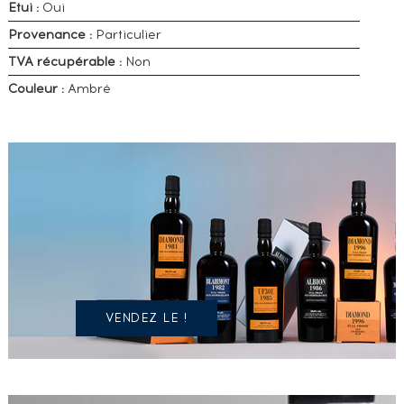
Etui :
Oui
Provenance :
Particulier
TVA récupérable :
Non
Couleur :
Ambré
VOUS
POSSÉDEZ
UN
SPIRITUEUX
IDENTIQUE
?
VENDEZ LE !