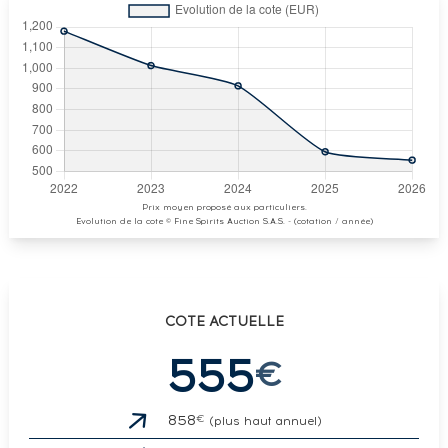
Prix moyen proposé aux particuliers.
Evolution de la cote © Fine Spirits Auction S.A.S. - (cotation / année)
COTE ACTUELLE
555
€
€
858
(plus haut annuel)