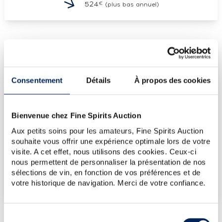
€
524
(plus bas annuel)
LES DERNIÈRES ADJUDICATIONS
17/07/2026
574€
Consentement
Détails
À propos des cookies
17/07/2026
858€
24/04/2026
536€
Bienvenue chez Fine Spirits Auction
24/04/2026
524€
Aux petits soins pour les amateurs, Fine Spirits Auction
14/11/2025
572€
souhaite vous offrir une expérience optimale lors de votre
visite. A cet effet, nous utilisons des cookies. Ceux-ci
VOUS POSSÉDEZ
UN SPIRITUEUX IDENTIQUE ?
nous permettent de personnaliser la présentation de nos
sélections de vin, en fonction de vos préférences et de
votre historique de navigation. Merci de votre confiance.
VENDEZ-LE !
Sélection