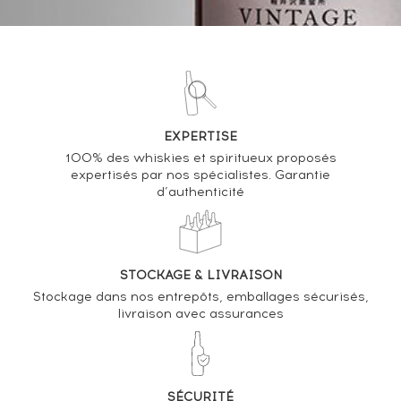
04/11/2022
1 888
€
30/09/2022
1 652
€
VOUS POSSÉDEZ UN SPIRITUEUX IDENTIQUE ?
EXPERTISE
100% des whiskies et spiritueux proposés
VENDEZ-LE !
expertisés par nos spécialistes. Garantie
d’authenticité
Analyse & Performance du spiritueux
La Favorite 1983 Of. La Flibuste Cuvée Spéciale
VARIATION DE LA COTE
STOCKAGE & LIVRAISON
Stockage dans nos entrepôts, emballages sécurisés,
livraison avec assurances
SÉCURITÉ