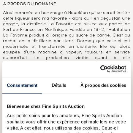
A PROPOS DU DOMAINE
Ainsi nommée en hommage à Napoléon qui se serait écrié «
cette liqueur sera ma favorite » alors qu'il en dégustait une
gorgée, la distillerie La Favorite est située aux portes de
Fort de France, en Martinique. Fondée en 1842, l'Habitation
La Favorite produit à l'origine du sucre de canne. C'est au
rachat de la distillerie par Henri Dormoy que celle-ci est
modernisée et transformée en distillerie. Elle est alors
équipée d'une machine à vapeur, toujours en service
aujourd'hui. La production vieillie quant à elle
principalement dans d'anciens fûts de cognac.
A PROPOS DE LA CUVÉE
Consentement
Détails
À propos des cookies
Rhum agricole Hors d'Âge La Flibuste distillé en 1983 par La
Favorite. Chaque bouteille est numérotée et cachetée à la
cire ; le millésime figure sur le sommet de la bouteille. La
Flibuste est la cuvée emblématique de La Favorite dont les
Bienvenue chez Fine Spirits Auction
amateurs louent le caractère fruité et gourmand. Elevé 30
ans en fût de chêne, souvent d'anciens fûts de cognac, La
Aux petits soins pour les amateurs, Fine Spirits Auction
Flibuste est l'œuvre d'André Dormoy. Les premières
souhaite vous offrir une expérience optimale lors de votre
versions étaient âgées de 33 ans, puis 30 ans jusqu'au
visite. A cet effet, nous utilisons des cookies. Ceux-ci
millésime 1987 et enfin 25 ans.