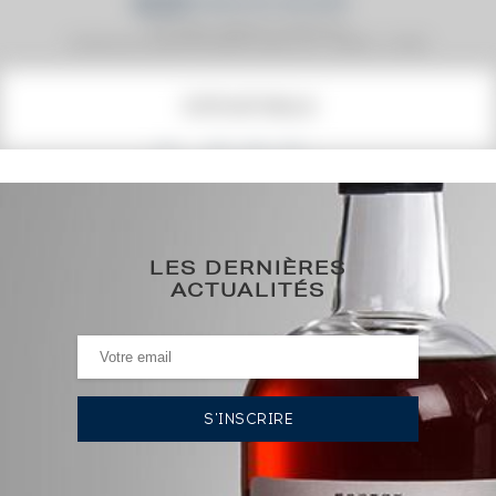
Prix moyen proposé aux particuliers.
Evolution de la cote © Fine Spirits Auction S.A.S - (cotation / année)
COTE ACTUELLE
2 030
€
0€
(plus haut annuel)
LES DERNIÈRES
0€
(plus bas annuel)
ACTUALITÉS
HISTORIQUE DES ADJUDICATIONS
18/07/2025
2 146
€
15/11/2024
2 146
€