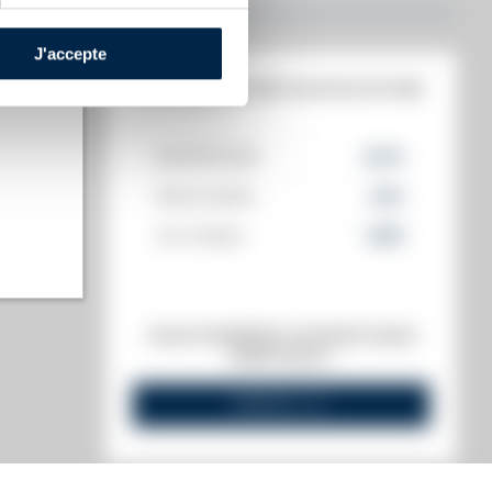
J'accepte
HISTORIQUE DES ADJUDICATIONS
06/06/2025
203
€
18/04/2025
215
€
t annuel)
15/11/2024
238
€
s annuel)
VOUS POSSÉDEZ UN SPIRITUEUX
IDENTIQUE ?
VENDEZ-LE !