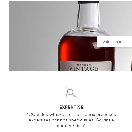
Analyse & Performance du spiritueux
La Favorite 2000 Of. La Réserve du Château
VARIATION DE LA COTE
EXPERTISE
100% des whiskies et spiritueux proposés
expertisés par nos spécialistes. Garantie
d’authenticité