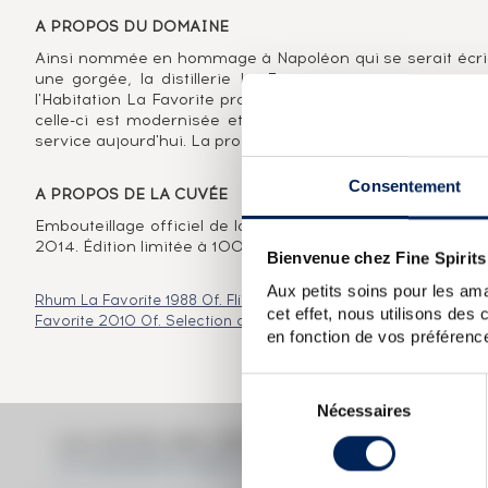
A PROPOS DU DOMAINE
Ainsi nommée en hommage à Napoléon qui se serait écrié « 
une gorgée, la distillerie La Favorite est située aux p
l'Habitation La Favorite produit à l'origine du sucre de ca
celle-ci est modernisée et transformée en distillerie. E
service aujourd'hui. La production vieillie quant à elle pr
Consentement
A PROPOS DE LA CUVÉE
Embouteillage officiel de la distillerie La Favorite distill
2014. Édition limitée à 10000 bouteilles.
Bienvenue chez Fine Spirits
Aux petits soins pour les ama
Rhum La Favorite 1988 Of. Flibuste
Rhum La Favorite 1992 Of. F
cet effet, nous utilisons des
Favorite 2010 Of. Selection de futs Cognac bottled 2018 Hor
en fonction de vos préférence
Sélection
Nécessaires
du
consentement
LA COTE EN DÉTAIL DU SPIRITUEU
LA FAVORITE 2000 OF. LA RÉSERVE DU CHÂ