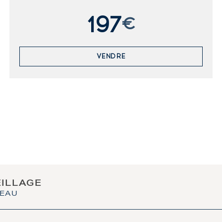
197
€
VENDRE
EILLAGE
TEAU