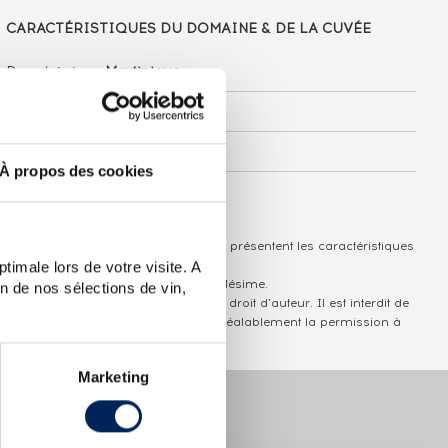
CARACTÉRISTIQUES
DU DOMAINE & DE LA CUVÉE
Pays/région :
Martinique
Appellation :
La Favorite
Domaine :
La Favorite
À propos des cookies
Couleur :
Ambré
Les informations publiées ci-dessus présentent les caractéristiques
actuelles du spiritueux concerné.
timale lors de votre visite. A
Elles ne sont pas spécifiques au millésime.
n de nos sélections de vin,
Attention, ce texte est protégé par un droit d'auteur. Il est interdit de
le copier sans en avoir demandé préalablement la permission à
l'auteur.
Marketing