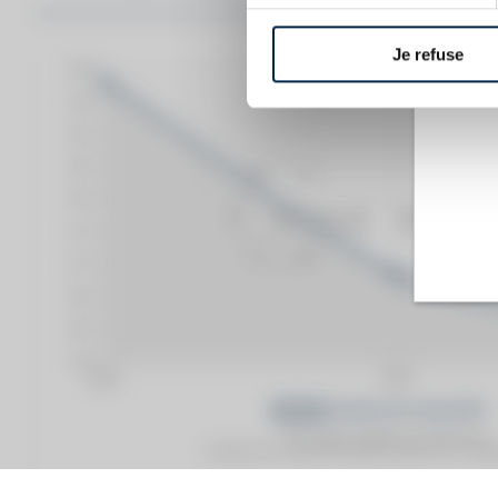
Je refuse
Prix moyen proposé aux particuliers.
Evolution de la cote © Fine Spirits Auction S.A.S - (cot