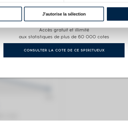
J'autorise la sélection
COTE ACTUELLE
Accès gratuit et illimité
197
€
aux statistiques de plus de 60 000 cotes
CONSULTER LA COTE DE CE SPIRITUEUX
0€
(plus hau
0€
(plus ba
ation / année)