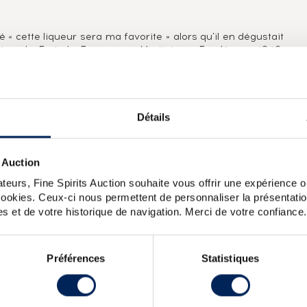
cette liqueur sera ma favorite » alors qu'il en dégustait
ortes de Fort de France, en Martinique. Fondée en 1842,
nne. C'est au rachat de la distillerie par Henri Dormoy que
lle est alors équipée d'une machine à vapeur, toujours en
incipalement dans d'anciens fûts de cognac.
Détails
é en 2000, vieilli dans des fûts de Cognac et embouteillé en
 Auction
teurs, Fine Spirits Auction souhaite vous offrir une expérience op
libuste
La Favorite 1987 Of. Flibuste Cuvee Speciale
La
 cookies. Ceux-ci nous permettent de personnaliser la présentatio
s dAge
La Favorite 1994 Of. Flibuste Cuvee Speciale
s et de votre historique de navigation. Merci de votre confiance.
Préférences
Statistiques
X
TEAU